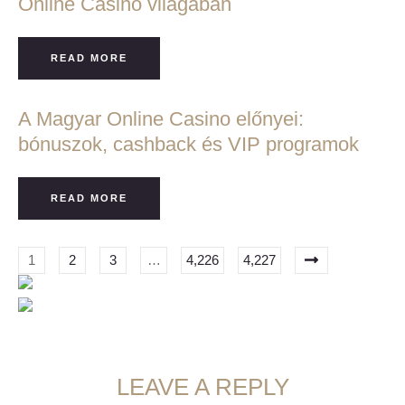
Online Casino világában
READ MORE
A Magyar Online Casino előnyei:
bónuszok, cashback és VIP programok
READ MORE
1
2
3
…
4,226
4,227
LEAVE A REPLY