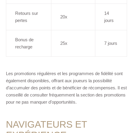
Retours sur
14
20x
pertes
jours
Bonus de
25x
7 jours
recharge
Les promotions régulières et les programmes de fidélité sont
également disponibles, offrant aux joueurs la possibilité
d’accumuler des points et de bénéficier de récompenses. Il est
conseillé de consulter fréquemment la section des promotions
pour ne pas manquer d’opportunités.
NAVIGATEURS ET