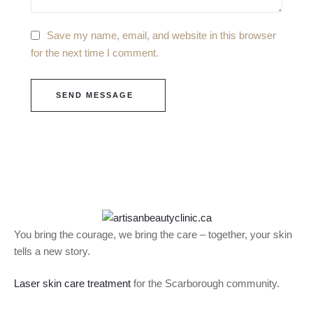
Save my name, email, and website in this browser
for the next time I comment.
SEND MESSAGE
You bring the courage, we bring the care – together, your skin
tells a new story.
Laser skin care treatment
for the Scarborough community.