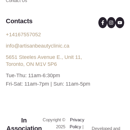
Contact Us
Contacts
+14167557052
info@artisanbeautyclinic.ca
5651 Steeles Avenue E., Unit 11,
Toronto, ON M1V 5P6
Tue-Thu: 11am-6:30pm
Fri-Sat: 11am-7pm | Sun: 11am-5pm
In
Copyright ©
Privacy
2025
Policy
|
Association
Developed and