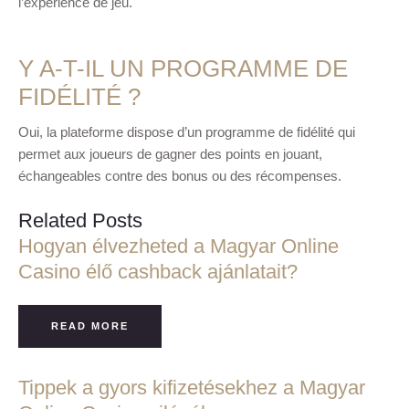
l’expérience de jeu.
Y A-T-IL UN PROGRAMME DE
FIDÉLITÉ ?
Oui, la plateforme dispose d’un programme de fidélité qui
permet aux joueurs de gagner des points en jouant,
échangeables contre des bonus ou des récompenses.
Related Posts
Hogyan élvezheted a Magyar Online
Casino élő cashback ajánlatait?
READ MORE
Tippek a gyors kifizetésekhez a Magyar