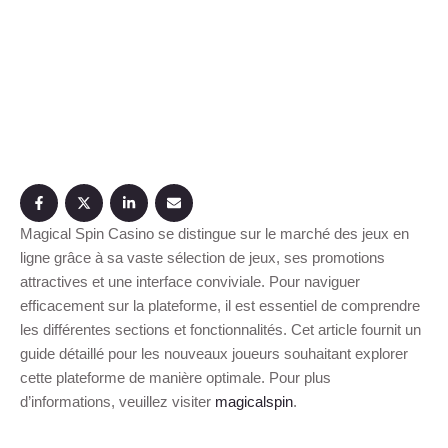
Magical Spin Casino se distingue sur le marché des jeux en
ligne grâce à sa vaste sélection de jeux, ses promotions
attractives et une interface conviviale. Pour naviguer
efficacement sur la plateforme, il est essentiel de comprendre
les différentes sections et fonctionnalités. Cet article fournit un
guide détaillé pour les nouveaux joueurs souhaitant explorer
cette plateforme de manière optimale. Pour plus
d’informations, veuillez visiter
magicalspin
.